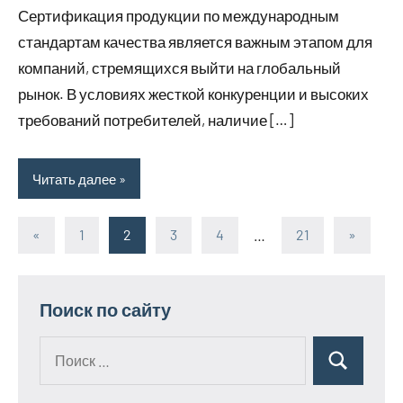
Сертификация продукции по международным
стандартам качества является важным этапом для
компаний, стремящихся выйти на глобальный
рынок. В условиях жесткой конкуренции и высоких
требований потребителей, наличие […]
Читать далее
«
Предыдущие
1
2
3
4
…
21
Следую
»
Пагинация
записи
записи
записей
Поиск по сайту
Поиск
Поиск
для: