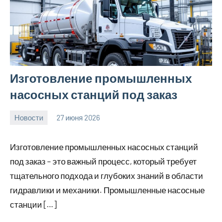
Изготовление промышленных
насосных станций под заказ
Новости
27 июня 2026
Avtor
Нет
комментариев
Изготовление промышленных насосных станций
под заказ – это важный процесс, который требует
тщательного подхода и глубоких знаний в области
гидравлики и механики. Промышленные насосные
станции […]