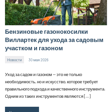
Бензиновые газонокосилки
Виллартек для ухода за садовым
участком и газоном
Новости
30 мая 2026
Avtor
Нет
комментариев
Уход за садом и газоном — это не только
необходимость, но и искусство, которое требует
правильного подхода и качественного инструмента.
Одним из таких инструментов являются […]