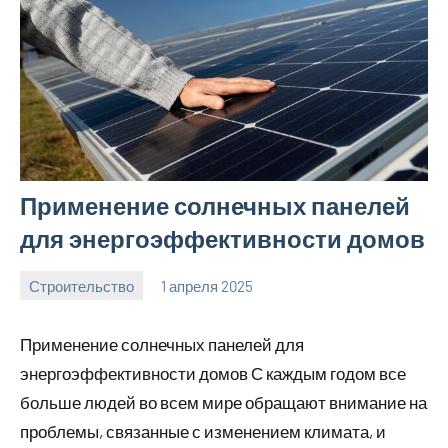
Применение солнечных панелей
для энергоэффективности домов
Строительство
1 апреля 2025
svargroup_ru
Нет
комментариев
Применение солнечных панелей для
энергоэффективности домов С каждым годом все
больше людей во всем мире обращают внимание на
проблемы, связанные с изменением климата, и