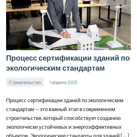
Процесс сертификации зданий по
экологическим стандартам
Строительство
1 апреля 2025
svargroup_ru
Нет
комментариев
Процесс сертификации зданий по экологическим
стандартам — это важный этап в современном
строительстве, который способствует созданию
экологически устойчивых и энергоэффективных
объектов. Экологические стандарты для зданий […]