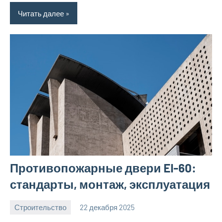
Читать далее
Противопожарные двери EI-60:
стандарты, монтаж, эксплуатация
Строительство
22 декабря 2025
svargroup_ru
Нет