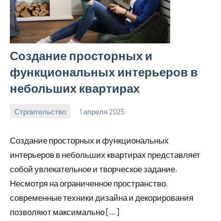
Создание просторных и
функциональных интерьеров в
небольших квартирах
Строительство
1 апреля 2025
svargroup_ru
Нет
комментариев
Создание просторных и функциональных
интерьеров в небольших квартирах представляет
собой увлекательное и творческое задание.
Несмотря на ограниченное пространство,
современные техники дизайна и декорирования
позволяют максимально […]