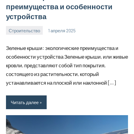
преимущества и особенности
устройства
Строительство
1 апреля 2025
svargroup_ru
Нет
комментариев
Зеленые крыши: экологические преимущества и
особенности устройства Зеленые крыши, или живые
кровли, представляют собой тип покрытия,
состоящего из растительности, который
устанавливается на плоской или наклонной […]
Читать далее