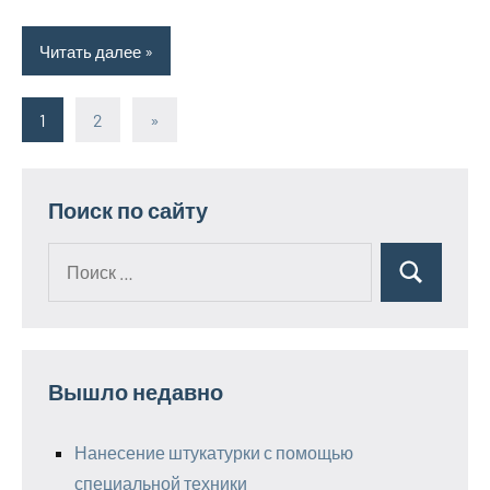
Читать далее
1
2
Следующие
»
Пагинация
записи
записей
Поиск по сайту
Поиск
Поиск
для:
Вышло недавно
Нанесение штукатурки с помощью
специальной техники