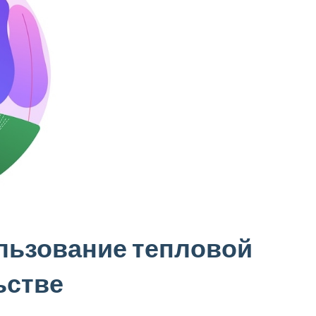
льзование тепловой
ьстве