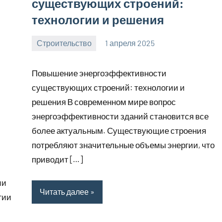
существующих строений:
технологии и решения
Строительство
1 апреля 2025
svargroup_ru
Нет
комментариев
Повышение энергоэффективности
существующих строений: технологии и
решения В современном мире вопрос
энергоэффективности зданий становится все
более актуальным. Существующие строения
потребляют значительные объемы энергии, что
приводит […]
ии
Читать далее
гии