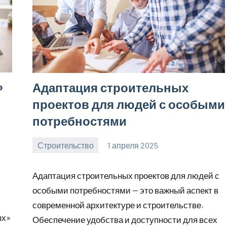
»
Адаптация строительных
проектов для людей с особыми
потребностями
Строительство
1 апреля 2025
svargroup_ru
Нет
комментариев
Адаптация строительных проектов для людей с
особыми потребностями — это важный аспект в
современной архитектуре и строительстве.
ых»
Обеспечение удобства и доступности для всех