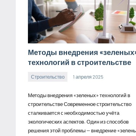
Методы внедрения «зеленых
технологий в строительстве
Строительство
1 апреля 2025
svargroup_ru
Нет
комментариев
Методы внедрения «зеленых» технологий в
строительстве Современное строительство
сталкивается с необходимостью учёта
экологических аспектов. Один из способов
решения этой проблемы — внедрение «зелен