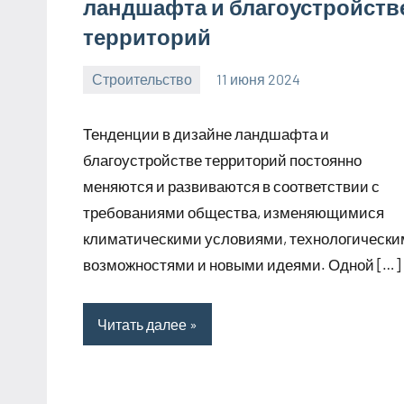
ландшафта и благоустройств
территорий
Строительство
11 июня 2024
svargroup_ru
Нет
комментариев
Тенденции в дизайне ландшафта и
благоустройстве территорий постоянно
меняются и развиваются в соответствии с
требованиями общества, изменяющимися
климатическими условиями, технологическ
возможностями и новыми идеями. Одной […]
Читать далее